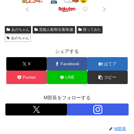
あのちゃん
芸能人着用/古着/私服
買ってみた
あのちゃん
シェアする
X
Facebook
はてブ
Pocket
LINE
コピー
M部長をフォローする
M部長