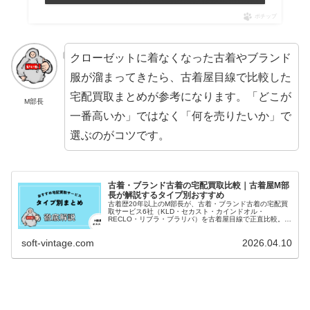
ポチップ
クローゼットに着なくなった古着やブランド
服が溜まってきたら、古着屋目線で比較した
宅配買取まとめが参考になります。「どこが
M部長
一番高いか」ではなく「何を売りたいか」で
選ぶのがコツです。
古着・ブランド古着の宅配買取比較｜古着屋M部
長が解説するタイプ別おすすめ
古着歴20年以上のM部長が、古着・ブランド古着の宅配買
取サービス6社（KLD・セカスト・カインドオル・
RECLO・リブラ・ブラリバ）を古着屋目線で正直比較。ラ
ンキングではなく「手放したい物との相性」で選ぶタイプ
別・目的別の使い分けガイド。
soft-vintage.com
2026.04.10