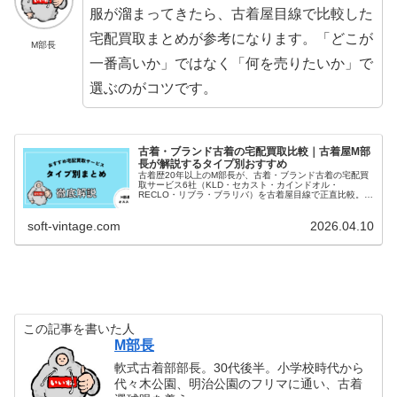
服が溜まってきたら、古着屋目線で比較した
宅配買取まとめが参考になります。「どこが
M部長
一番高いか」ではなく「何を売りたいか」で
選ぶのがコツです。
古着・ブランド古着の宅配買取比較｜古着屋M部
長が解説するタイプ別おすすめ
古着歴20年以上のM部長が、古着・ブランド古着の宅配買
取サービス6社（KLD・セカスト・カインドオル・
RECLO・リブラ・ブラリバ）を古着屋目線で正直比較。ラ
ンキングではなく「手放したい物との相性」で選ぶタイプ
別・目的別の使い分けガイド。
soft-vintage.com
2026.04.10
この記事を書いた人
M部長
軟式古着部部長。30代後半。小学校時代から
代々木公園、明治公園のフリマに通い、古着