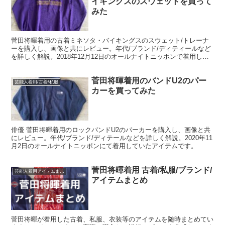
イキングスのスウェットを買って
みた
菅田将暉着用の古着ミネソタ・バイキングスのスウェット/トレーナ
ーを購入し、画像と共にレビュー。年代/ブランド/ディティールなど
を詳しく解説。2018年12月12日のオールナイトニッポンで着用して
いたアイテムです。
菅田将暉着用のバンドU2のパー
芸能人着用/古着/私服
カーを買ってみた
俳優 菅田将暉着用のロックバンドU2のパーカーを購入し、画像と共
にレビュー。年代/ブランド/ディテールなどを詳しく解説。2020年11
月2日のオールナイトニッポンにて着用していたアイテムです。
菅田将暉着用 古着/私服/ブランド/
芸能人着用アイテムまとめ
アイテムまとめ
菅田将暉が着用した古着、私服、衣装等のアイテムを随時まとめてい