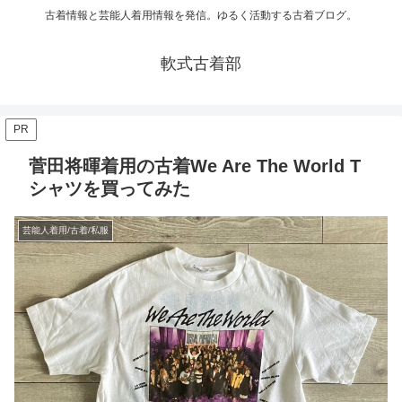
古着情報と芸能人着用情報を発信。ゆるく活動する古着ブログ。
軟式古着部
PR
菅田将暉着用の古着We Are The World T
シャツを買ってみた
芸能人着用/古着/私服