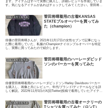
ます。アイテムはすべて実際に購入し、詳細レビューを作成していま
す。気になるアイテムがあればチェックしてみてください。菅田将暉
のファッションスタイル/系統をまとめています。
菅田将暉着用の古着KANSAS
芸能人着用/古着/私服
STATEプルオーバーを買ってみ
た（champion）
俳優の菅田将暉さんが、2021年11月17日の女性セブンで記事になっ
た際に着用していた、私服のChampionナイロンプルオーバーを特定
し、実際に買ってみたので紹介します。
菅田将暉着用のハーレーダビッド
芸能人着用/古着/私服
ソンのパーカーを買ってみた
俳優菅田将暉着用のハーレーダビッドソンHarley Davidsonパーカー
を購入し、画像と共にレビュー。年代/ブランド/ディテールなどを詳
しく解説。2022年11月5日のX(旧Twitter)投稿で着用していたアイテム
です。
菅田将暉着用の古着オークリーの
芸能人着用/古着/私服
Tシャツを買ってみた（ロンT）