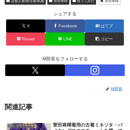
芸能人着用/古着/私服
菅田将暉
買ってみた
菅田将暉
シェアする
X
Facebook
はてブ
Pocket
LINE
コピー
M部長をフォローする
M部長
関連記事
菅田将暉着用の古着ミネソタ・バ
芸能人着用/古着/私服