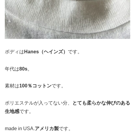
ボディは
Hanes（ヘインズ）
です。
年代は
80s
。
素材は
100％コットン
です。
ポリエステルが入ってない分、
とても柔らかな伸びのある
生地感
です。
made in USA.
アメリカ製
です。