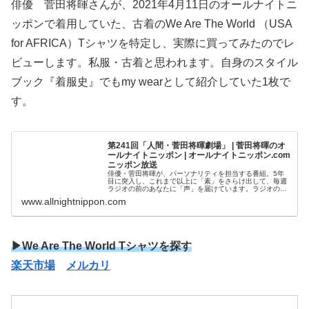
俳優 菅田将暉さんが、2021年4月11日のオールナイトニ
ッポンで着用していた、古着のWe Are The World （USA
for AFRICA）Tシャツを特定し、実際に買ってみたのでレ
ビューします。私服・古着と思われます。自身のスタイル
ブック『着服史』でもmy wearとして紹介していた1枚で
す。
第241回「人間・菅田将暉劇場」 | 菅田将暉のオ
ールナイトニッポン | オールナイトニッポン.com
ニッポン放送
俳優・菅田将暉が、パーソナリティを担当する番組。5年
目に突入し、これまで以上に「素」をさらけ出して、毎週
ラジオの前のあなたに「声」を届けています。ラジオの前
のアナタから、メールを送っていただくコーナー企画も実
www.allnightnippon.com
施中！ みんなで一緒に番組を作っ...
▶We Are The World Tシャツを探す
楽天市場
メルカリ