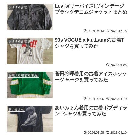
Levi’s(リーバイス)ヴィンテージ
おすすめ古着
ブラックデニムジャケットまとめ
2024.06.13
2024.12.13
90s VOGUE x k.d.Langの古着T
おすすめ古着
シャツを買ってみた
2024.06.06
菅田将暉着用の古着アイスホッケ
芸能人着用/古着/私服
ージャージを買ってみた
2024.06.06
2026.04.10
あいみょん着用の古着ボブディラ
あいみょん
ンTシャツを買ってみた
2024.05.28
2026.04.10