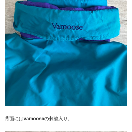
背面には
vamoose
の刺繍入り。