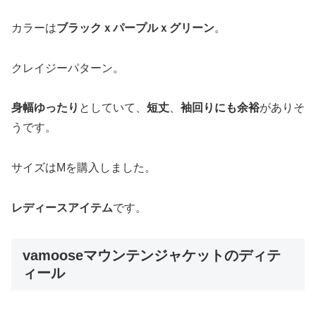
カラーは
ブラックｘパープルｘグリーン
。
クレイジーパターン。
身幅ゆったり
としていて、
短丈
、
袖回りにも余裕
がありそ
うです。
サイズはMを購入しました。
レディースアイテム
です。
vamooseマウンテンジャケットのディテ
ィール