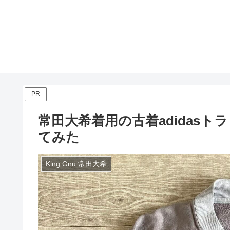
PR
常田大希着用の古着adidas
てみた
King Gnu 常田大希