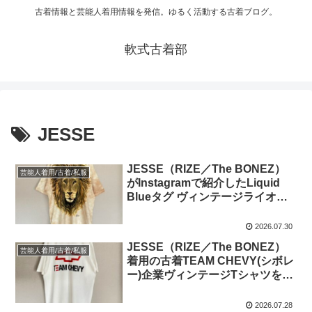
古着情報と芸能人着用情報を発信。ゆるく活動する古着ブログ。
軟式古着部
JESSE
JESSE（RIZE／The BONEZ）
芸能人着用/古着/私服
がInstagramで紹介したLiquid
Blueタグ ヴィンテージライオンT
シャツを買ってみた
2026.07.30
JESSE（RIZE／The BONEZ）
芸能人着用/古着/私服
着用の古着TEAM CHEVY(シボレ
ー)企業ヴィンテージTシャツを買
ってみた
2026.07.28