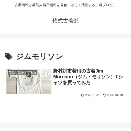
古着情報と芸能人着用情報を発信。ゆるく活動する古着ブログ。
軟式古着部
ジムモリソン
野村訓市着用の古着Jim
芸能人着用/古着/私服
Morrison（ジム・モリソン）Tシ
ャツを買ってみた
2025.10.01
2026.04.10